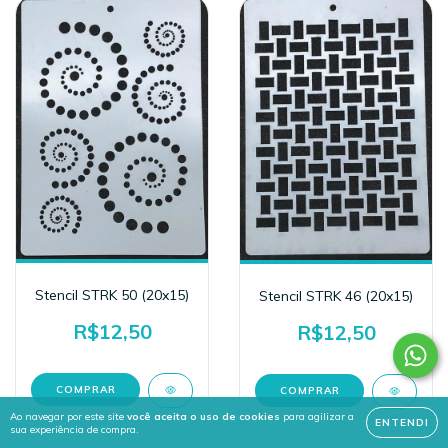
Stencil STRK 50 (20x15)
Stencil STRK 46 (20x15)
R$12,50
R$12,50
Ao navegar por este site
você aceita o uso de cookies
para agilizar a
ENTENDI
sua experiência de compra.