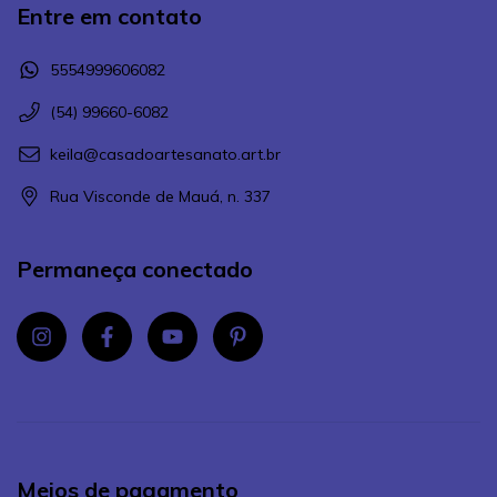
Entre em contato
5554999606082
(54) 99660-6082
keila@casadoartesanato.art.br
Rua Visconde de Mauá, n. 337
Permaneça conectado
Meios de pagamento