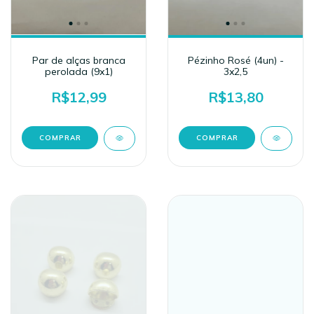
Par de alças branca
Pézinho Rosé (4un) -
perolada (9x1)
3x2,5
R$12,99
R$13,80