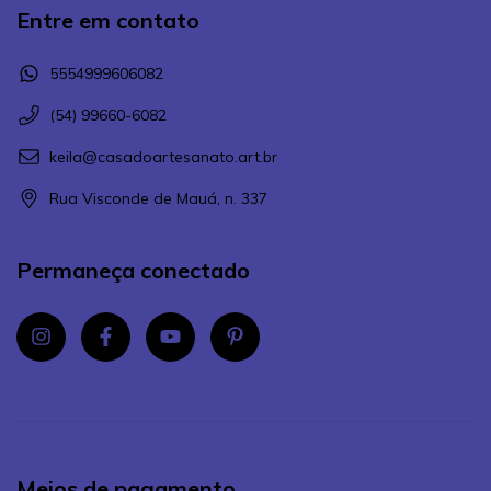
Entre em contato
5554999606082
(54) 99660-6082
keila@casadoartesanato.art.br
Rua Visconde de Mauá, n. 337
Permaneça conectado
Meios de pagamento