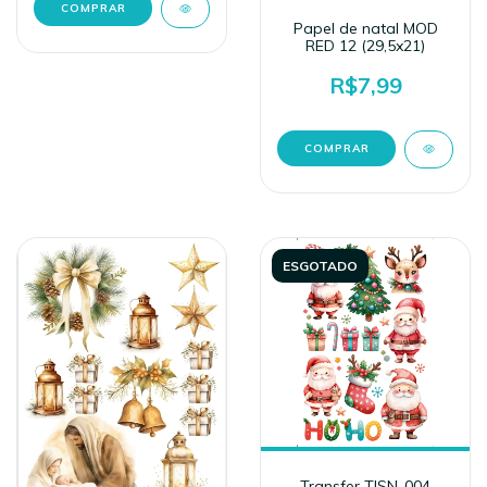
Papel de natal MOD
RED 12 (29,5x21)
R$7,99
ESGOTADO
Transfer TISN-004