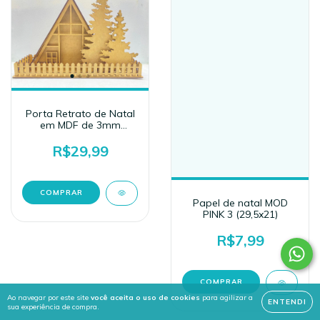
Porta Retrato de Natal
em MDF de 3mm
(29x21)
R$29,99
Papel de natal MOD
PINK 3 (29,5x21)
R$7,99
Ao navegar por este site
você aceita o uso de cookies
para agilizar a
ENTENDI
sua experiência de compra.