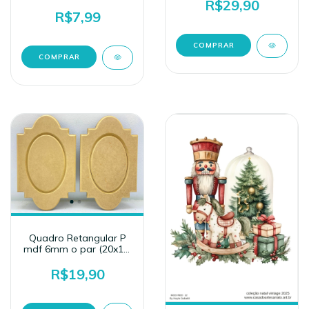
incluso
R$29,90
R$7,99
Quadro Retangular P
mdf 6mm o par (20x12)
mod1 com fundo
R$19,90