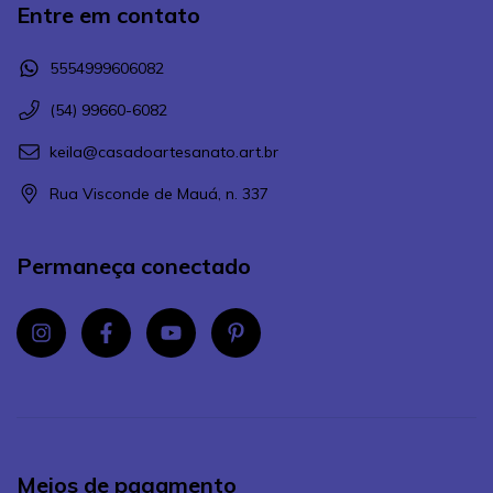
Entre em contato
5554999606082
(54) 99660-6082
keila@casadoartesanato.art.br
Rua Visconde de Mauá, n. 337
Permaneça conectado
Meios de pagamento