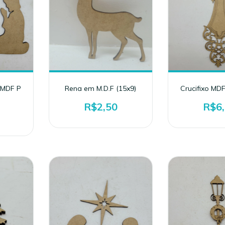
 MDF P
Rena em M.D.F (15x9)
Crucifixo MDF
R$2,50
R$6