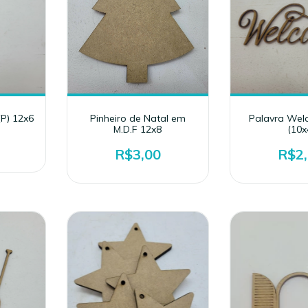
(P) 12x6
Pinheiro de Natal em
Palavra We
M.D.F 12x8
(10x
R$3,00
R$2