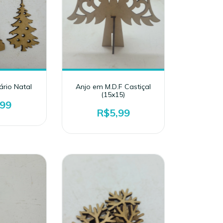
ário Natal
Anjo em M.D.F Castiçal
(15x15)
,99
R$5,99