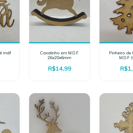
al mdf
Cavalinho em M.D.F
Pinheiro de
26x20x6mm
M.D.F (
R$14,99
R$1