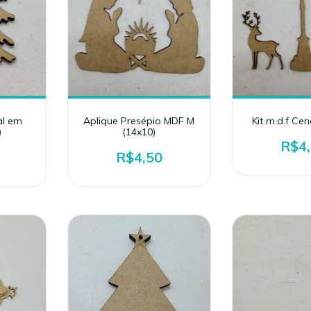
al em
Aplique Presépio MDF M
Kit m.d.f Cen
)
(14x10)
R$4
R$4,50