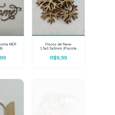
lcome MDF
Flocos de Neve
4)
1,5x1,5x3mm (Pacote
com 50un)
,99
R$9,99