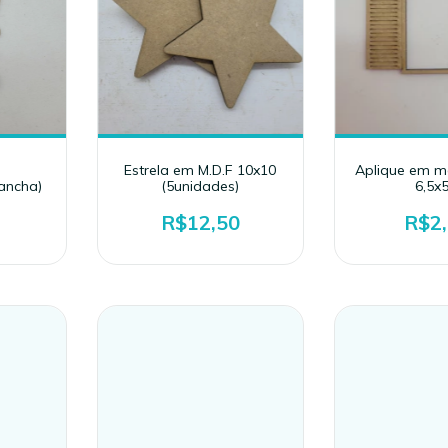
Estrela em M.D.F 10x10
Aplique em m
ancha)
(5unidades)
6,5x5
R$12,50
R$2