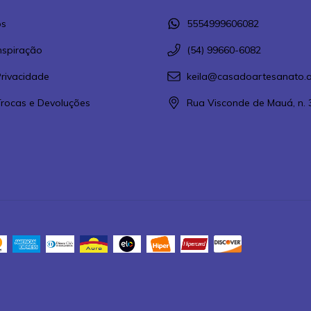
s
5554999606082
Inspiração
(54) 99660-6082
Privacidade
keila@casadoartesanato.a
 Trocas e Devoluções
Rua Visconde de Mauá, n. 