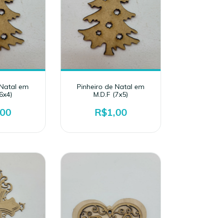
 Natal em
Pinheiro de Natal em
6x4)
M.D.F (7x5)
,00
R$1,00