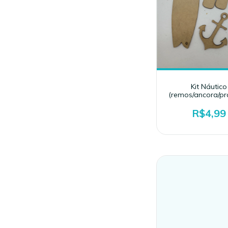
Kit Náutico
(remos/ancora/pr
R$4,99