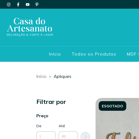
Início
Todos os Produtos
MDF
Início
>
Apliques
Filtrar por
ESGOTADO
Preço
De
Até