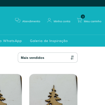
0
Atendimento
Minha conta
Meu carrinho
do WhatsApp
Galeria de Inspiração