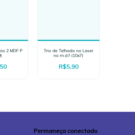
pio 2 MDF P
Trio de Telhado no Laser
)
no m.d.f (10x7)
,50
R$5,90
Permaneça conectado