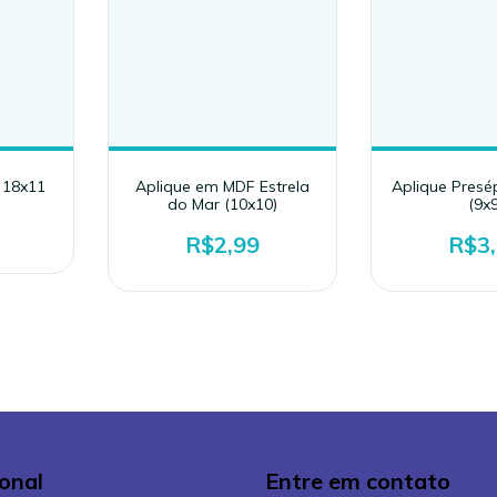
) 18x11
Aplique em MDF Estrela
Aplique Presé
do Mar (10x10)
(9x9
R$2,99
R$3
ional
Entre em contato