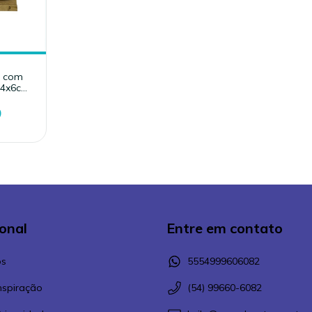
a com
24x6cm)
9
ional
Entre em contato
s
5554999606082
Inspiração
(54) 99660-6082