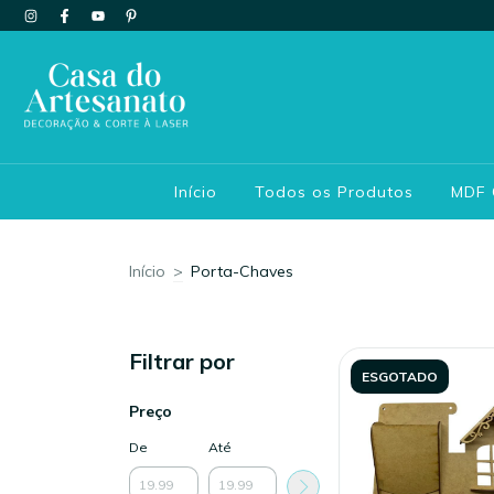
Início
Todos os Produtos
MDF
Início
>
Porta-Chaves
Filtrar por
ESGOTADO
Preço
De
Até