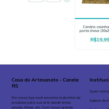
Cenário casinh
porta chave (30x
3MM
R$19,9
Casa do Artesanato - Canela
Instituc
RS
Quem somo
Em nossa loja você encontra toda linha de
Galeria de 
produtos para sua arte desde tintas,
pincéis, linhas, etc. Com nosso grande