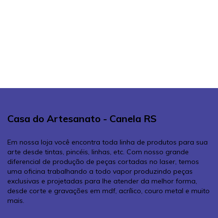
Casa do Artesanato - Canela RS
Em nossa loja você encontra toda linha de produtos para sua
arte desde tintas, pincéis, linhas, etc. Com nosso grande
diferencial de produção de peças cortadas no laser, temos
uma oficina trabalhando a todo vapor produzindo peças
exclusivas e projetadas para lhe atender da melhor forma,
desde corte e gravações em mdf, acrílico, couro metal e muito
mais.