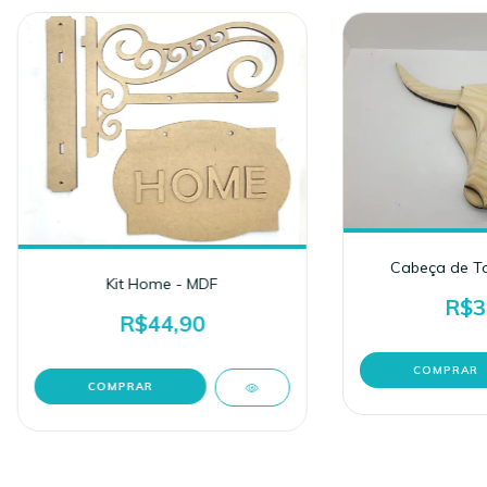
Cabeça de To
Kit Home - MDF
R$3
R$44,90