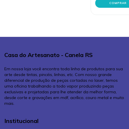
Casa do Artesanato - Canela RS
Em nossa loja você encontra toda linha de produtos para sua
arte desde tintas, pincéis, linhas, etc. Com nosso grande
diferencial de produção de peças cortadas no laser, temos
uma oficina trabalhando a todo vapor produzindo peças
exclusivas e projetadas para lhe atender da melhor forma,
desde corte e gravações em mdf, acrílico, couro metal e muito
mais.
Institucional