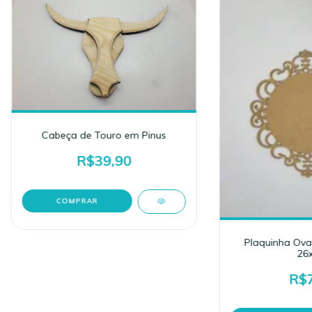
Cabeça de Touro em Pinus
R$39,90
Plaquinha Ova
26x
R$7