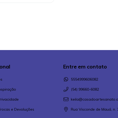
ional
Entre em contato
s
5554999606082
Inspiração
(54) 99660-6082
Privacidade
keila@casadoartesanato.a
 Trocas e Devoluções
Rua Visconde de Mauá, n. 