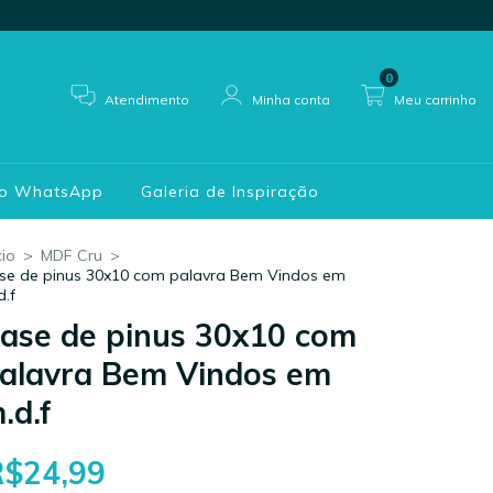
0
Atendimento
Minha conta
Meu carrinho
do WhatsApp
Galeria de Inspiração
cio
>
MDF Cru
>
se de pinus 30x10 com palavra Bem Vindos em
d.f
ase de pinus 30x10 com
alavra Bem Vindos em
.d.f
R$24,99