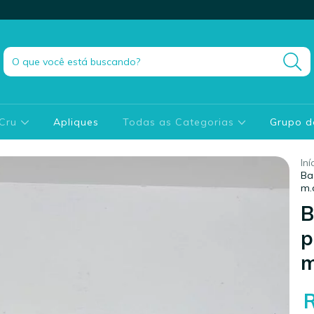
 Cru
Apliques
Todas as Categorias
Grupo 
Iní
Ba
m.
B
p
m