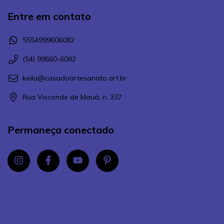
Entre em contato
5554999606082
(54) 99660-6082
keila@casadoartesanato.art.br
Rua Visconde de Mauá, n. 337
Permaneça conectado