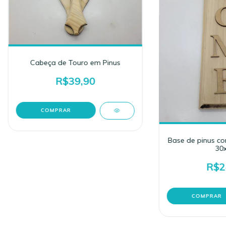
Cabeça de Touro em Pinus
R$39,90
Base de pinus c
30x
R$2