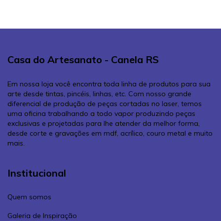
Casa do Artesanato - Canela RS
Em nossa loja você encontra toda linha de produtos para sua
arte desde tintas, pincéis, linhas, etc. Com nosso grande
diferencial de produção de peças cortadas no laser, temos
uma oficina trabalhando a todo vapor produzindo peças
exclusivas e projetadas para lhe atender da melhor forma,
desde corte e gravações em mdf, acrílico, couro metal e muito
mais.
Institucional
Quem somos
Galeria de Inspiração