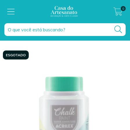
0
ESGOTADO