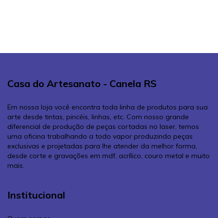
Casa do Artesanato - Canela RS
Em nossa loja você encontra toda linha de produtos para sua
arte desde tintas, pincéis, linhas, etc. Com nosso grande
diferencial de produção de peças cortadas no laser, temos
uma oficina trabalhando a todo vapor produzindo peças
exclusivas e projetadas para lhe atender da melhor forma,
desde corte e gravações em mdf, acrílico, couro metal e muito
mais.
Institucional