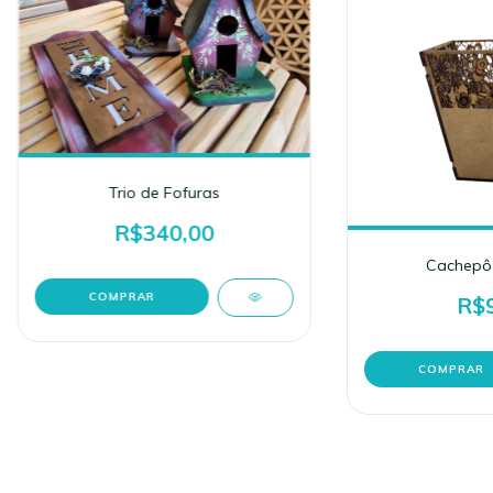
Trio de Fofuras
R$340,00
Cachepô 
R$9