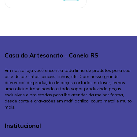
Casa do Artesanato - Canela RS
Em nossa loja você encontra toda linha de produtos para sua
arte desde tintas, pincéis, linhas, etc. Com nosso grande
diferencial de produção de peças cortadas no laser, temos
uma oficina trabalhando a todo vapor produzindo peças
exclusivas e projetadas para lhe atender da melhor forma,
desde corte e gravações em mdf, acrílico, couro metal e muito
mais.
Institucional