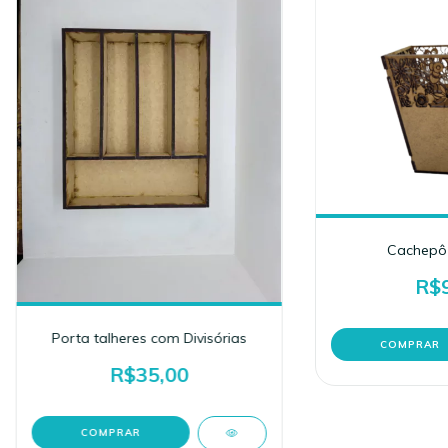
Cachepô 
R$9
Porta talheres com Divisórias
R$35,00