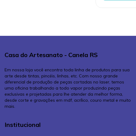
Casa do Artesanato - Canela RS
Em nossa loja você encontra toda linha de produtos para sua
arte desde tintas, pincéis, linhas, etc. Com nosso grande
diferencial de produção de peças cortadas no laser, temos
uma oficina trabalhando a todo vapor produzindo peças
exclusivas e projetadas para lhe atender da melhor forma,
desde corte e gravações em mdf, acrílico, couro metal e muito
mais.
Institucional