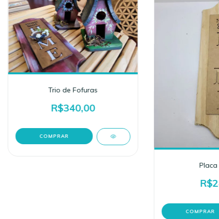
Trio de Fofuras
R$340,00
Placa
R$2