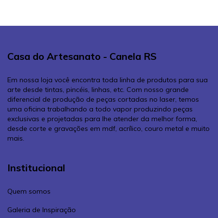
Casa do Artesanato - Canela RS
Em nossa loja você encontra toda linha de produtos para sua
arte desde tintas, pincéis, linhas, etc. Com nosso grande
diferencial de produção de peças cortadas no laser, temos
uma oficina trabalhando a todo vapor produzindo peças
exclusivas e projetadas para lhe atender da melhor forma,
desde corte e gravações em mdf, acrílico, couro metal e muito
mais.
Institucional
Quem somos
Galeria de Inspiração