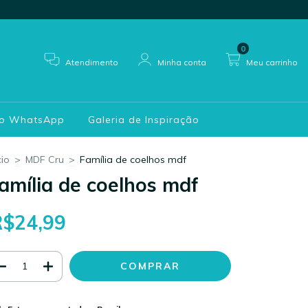
0
Atendimento
Minha conta
Meu carrinho
do WhatsApp
Galeria de Inspiração
cio
>
MDF Cru
>
Família de coelhos mdf
amília de coelhos mdf
R$24,99