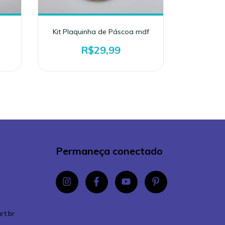
Kit Plaquinha de Páscoa mdf
Plaquinh
R$29,99
Permaneça conectado
rt.br