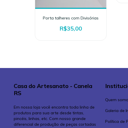
df (vários
Porta talheres com Divisórias
R$35,00
Casa do Artesanato - Canela
Instituc
RS
Quem somo
Em nossa loja você encontra toda linha de
Galeria de 
produtos para sua arte desde tintas,
pincéis, linhas, etc. Com nosso grande
Política de 
diferencial de produção de peças cortadas