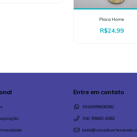
Placa Home
R$24,99
ional
Entre em contato
s
5554999606082
Inspiração
(54) 99660-6082
Privacidade
keila@casadoartesanato.a