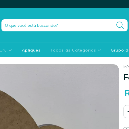
 Cru
Apliques
Todas as Categorias
Grupo 
Iní
F