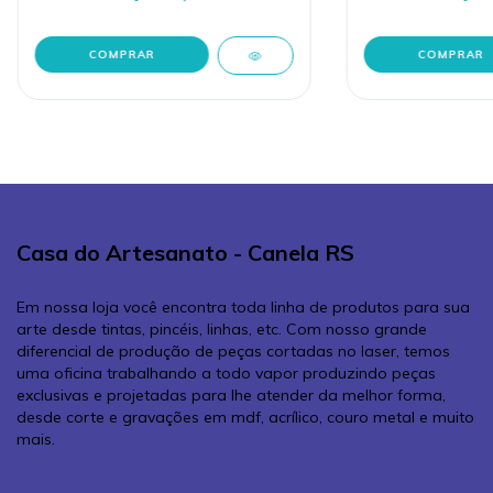
Casa do Artesanato - Canela RS
Em nossa loja você encontra toda linha de produtos para sua
arte desde tintas, pincéis, linhas, etc. Com nosso grande
diferencial de produção de peças cortadas no laser, temos
uma oficina trabalhando a todo vapor produzindo peças
exclusivas e projetadas para lhe atender da melhor forma,
desde corte e gravações em mdf, acrílico, couro metal e muito
mais.