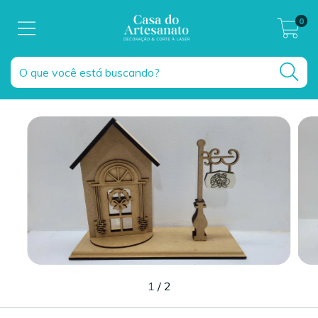
0
1
/
2