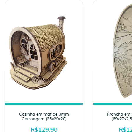
Casinha em mdf de 3mm
Prancha em
Carroagem (23x20x20)
(69x27x2,5
R$129,90
R$12