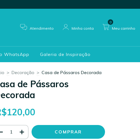
0
Atendimento
Minha conta
Meu carrinho
do WhatsApp
Galeria de Inspiração
cio
>
Decoração
>
Casa de Pássaros Decorada
asa de Pássaros
ecorada
R$120,00