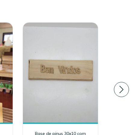
s
Base de pinus 30x10 com
Base de