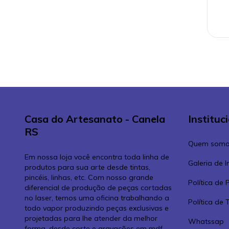
Casa do Artesanato - Canela
Instituc
RS
Quem somo
Em nossa loja você encontra toda linha de
Galeria de 
produtos para sua arte desde tintas,
pincéis, linhas, etc. Com nosso grande
Política de 
diferencial de produção de peças cortadas
no laser, temos uma oficina trabalhando a
Política de
todo vapor produzindo peças exclusivas e
projetadas para lhe atender da melhor
Whatssap
forma, desde corte e gravações em mdf,