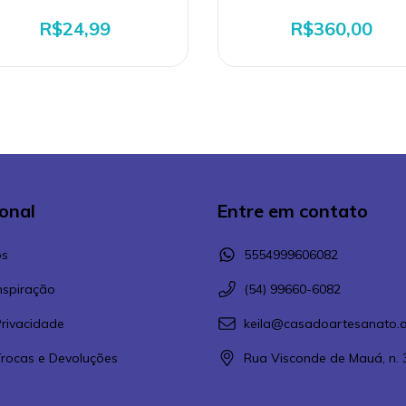
R$24,99
R$360,00
ional
Entre em contato
s
5554999606082
Inspiração
(54) 99660-6082
Privacidade
keila@casadoartesanato.a
 Trocas e Devoluções
Rua Visconde de Mauá, n. 