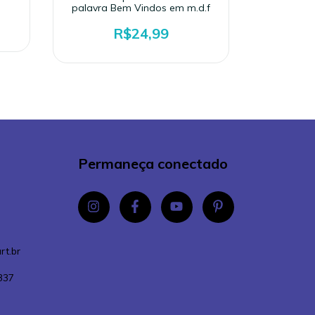
palavra Bem Vindos em m.d.f
H
R$24,99
Permaneça conectado
rt.br
337