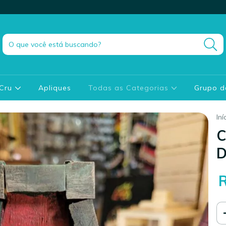
 Cru
Apliques
Todas as Categorias
Grupo 
Iní
C
D