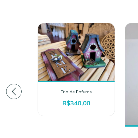
em Pinus
Trio de Fofuras
0
R$340,00