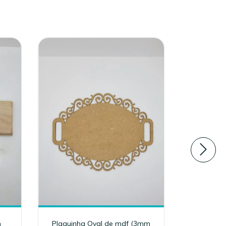
m
Plaquinha Oval de mdf (3mm
Porta tal