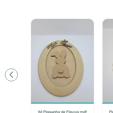
 palavra
Kit Plaquinha de Páscoa mdf
Pl