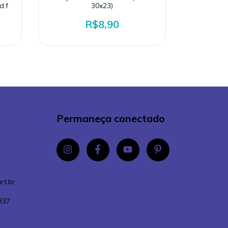
d.f
30x23)
R$8,90
Permaneça conectado
rt.br
337