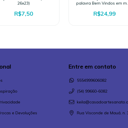
26x23)
palavra Bem Vindos em m.
R$7,50
R$24,99
ional
Entre em contato
s
5554999606082
Inspiração
(54) 99660-6082
Privacidade
keila@casadoartesanato.a
 Trocas e Devoluções
Rua Visconde de Mauá, n. 