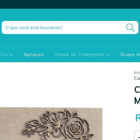
 Cru
Apliques
Todas as Categorias
Grupo 
Iní
Ca
C
M