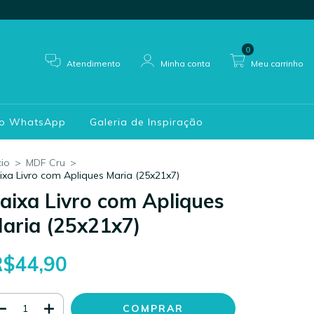
0
Atendimento
Minha conta
Meu carrinho
do WhatsApp
Galeria de Inspiração
cio
>
MDF Cru
>
ixa Livro com Apliques Maria (25x21x7)
aixa Livro com Apliques
aria (25x21x7)
R$44,90