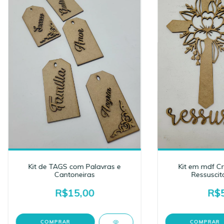
Kit de TAGS com Palavras e
Kit em mdf Cr
Cantoneiras
Ressuscit
R$15,00
R$5