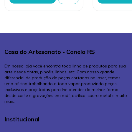
Casa do Artesanato - Canela RS
Em nossa loja você encontra toda linha de produtos para sua
arte desde tintas, pincéis, linhas, etc. Com nosso grande
diferencial de produção de peças cortadas no laser, temos
uma oficina trabalhando a todo vapor produzindo peças
exclusivas e projetadas para lhe atender da melhor forma,
desde corte e gravações em mdf, acrílico, couro metal e muito
mais.
Institucional