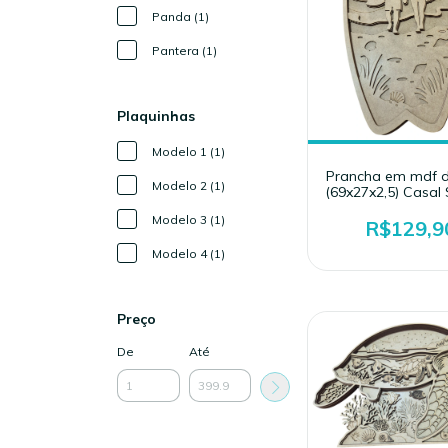
Panda (1)
Pantera (1)
Plaquinhas
Modelo 1 (1)
Prancha em mdf 
Modelo 2 (1)
(69x27x2,5) Casal 
Modelo 3 (1)
R$129,9
Modelo 4 (1)
Preço
De
Até