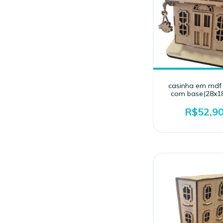
casinha em md
com base(28x1
R$52,9