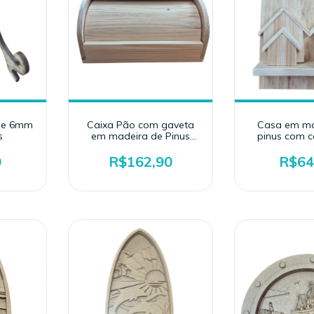
de 6mm
Caixa Pão com gaveta
Casa em ma
s
em madeira de Pinus
pinus com c
(41x33x24)
banquinho 
0
R$162,90
R$64