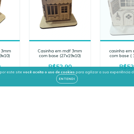
f 3mm
Casinha em mdf 3mm
casinha em
9x10)
com base (27x19x10)
com base ( 
0
R$52,90
R$52
por este site
você aceita o uso de cookies
para agilizar a sua experiência 
ENTENDI