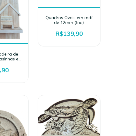
Quadros Ovais em mdf
de 12mm (trio)
R$139,90
deira de
asinhas e
(43x30x6)
,90