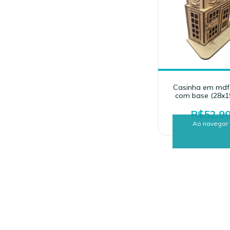
Casinha em md
com base (28x1
R$52,9
Ao navegar 