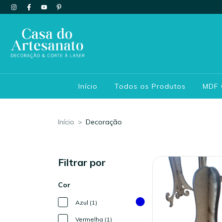
Início
Todos os Produtos
MDF
Início
>
Decoração
Filtrar por
Cor
Azul (1)
Vermelha (1)