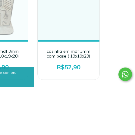
 mdf 3mm
casinha em mdf 3mm
10x19x28)
com base ( 19x10x29)
,90
R$52,90
de compra.