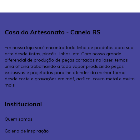
Casa do Artesanato - Canela RS
Em nossa loja você encontra toda linha de produtos para sua
arte desde tintas, pincéis, linhas, etc. Com nosso grande
diferencial de produção de peças cortadas no laser, temos
uma oficina trabalhando a todo vapor produzindo peças
exclusivas e projetadas para lhe atender da melhor forma,
desde corte e gravações em mdf, acrílico, couro metal e muito
mais.
Institucional
Quem somos
Galeria de Inspiração