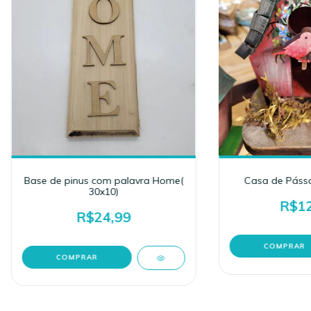
Base de pinus com palavra Home(
Casa de Páss
30x10)
R$12
R$24,99