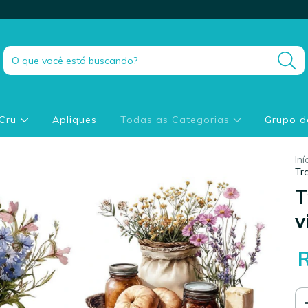
 Cru
Apliques
Todas as Categorias
Grupo 
Iní
Tr
T
v