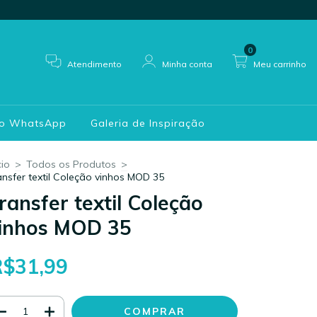
0
Atendimento
Minha conta
Meu carrinho
do WhatsApp
Galeria de Inspiração
cio
>
Todos os Produtos
>
ansfer textil Coleção vinhos MOD 35
ransfer textil Coleção
inhos MOD 35
R$31,99