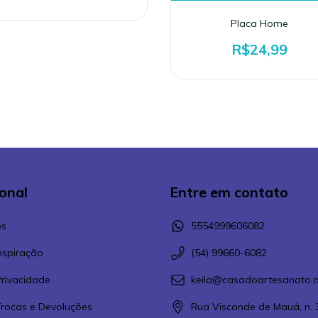
Placa Home
R$24,99
ional
Entre em contato
s
5554999606082
Inspiração
(54) 99660-6082
Privacidade
keila@casadoartesanato.a
 Trocas e Devoluções
Rua Visconde de Mauá, n. 