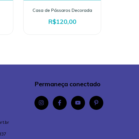
Casa de Pássaros Decorada
Condom
R$120,00
Permaneça conectado
rt.br
337