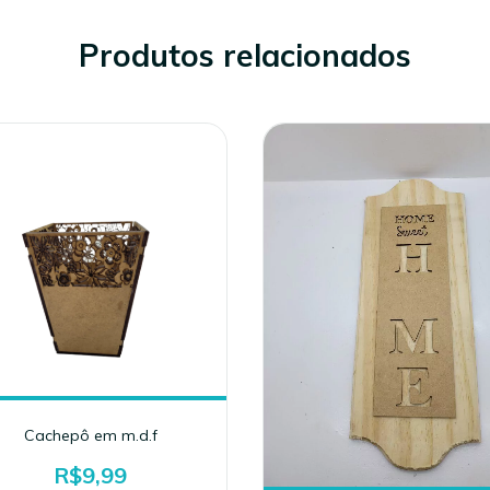
Produtos relacionados
Cachepô em m.d.f
R$9,99