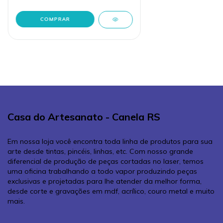
Casa do Artesanato - Canela RS
Em nossa loja você encontra toda linha de produtos para sua
arte desde tintas, pincéis, linhas, etc. Com nosso grande
diferencial de produção de peças cortadas no laser, temos
uma oficina trabalhando a todo vapor produzindo peças
exclusivas e projetadas para lhe atender da melhor forma,
desde corte e gravações em mdf, acrílico, couro metal e muito
mais.