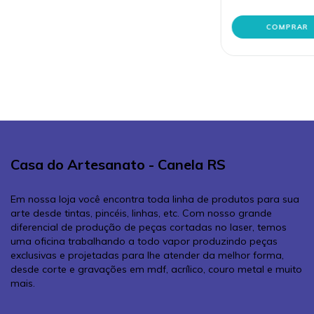
Casa do Artesanato - Canela RS
Em nossa loja você encontra toda linha de produtos para sua
arte desde tintas, pincéis, linhas, etc. Com nosso grande
diferencial de produção de peças cortadas no laser, temos
uma oficina trabalhando a todo vapor produzindo peças
exclusivas e projetadas para lhe atender da melhor forma,
desde corte e gravações em mdf, acrílico, couro metal e muito
mais.