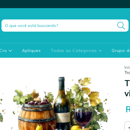
 Cru
Apliques
Todas as Categorias
Grupo 
Iní
Tr
T
v