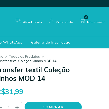
0
Atendimento
Minha conta
Meu carrinho
do WhatsApp
Galeria de Inspiração
cio
>
Todos os Produtos
>
ansfer textil Coleção vinhos MOD 14
ransfer textil Coleção
inhos MOD 14
R$31,99