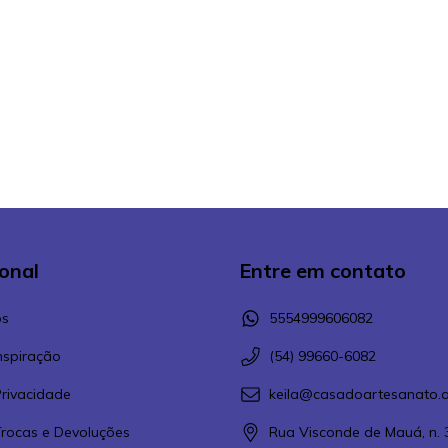
ional
Entre em contato
s
5554999606082
Inspiração
(54) 99660-6082
Privacidade
keila@casadoartesanato.a
 Trocas e Devoluções
Rua Visconde de Mauá, n. 