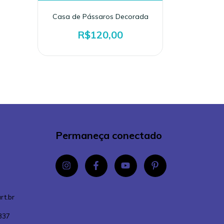
Casa de Pássaros Decorada
R$120,00
Permaneça conectado
rt.br
337