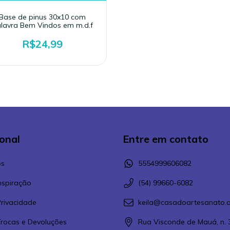
Base de pinus 30x10 com
lavra Bem Vindos em m.d.f
R$24,99
ional
Entre em contato
s
5554999606082
Inspiração
(54) 99660-6082
Privacidade
keila@casadoartesanato.a
 Trocas e Devoluções
Rua Visconde de Mauá, n. 