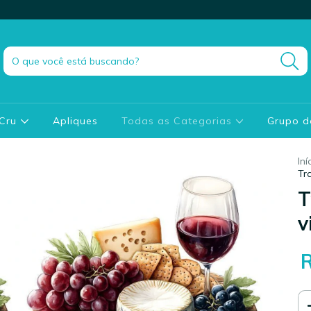
 Cru
Apliques
Todas as Categorias
Grupo 
Iní
Tr
T
v