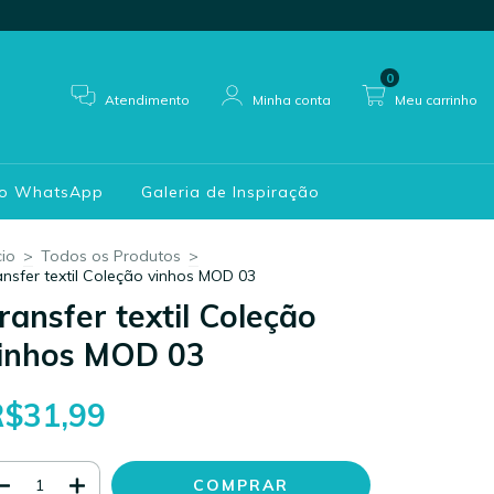
0
Atendimento
Minha conta
Meu carrinho
do WhatsApp
Galeria de Inspiração
cio
>
Todos os Produtos
>
ansfer textil Coleção vinhos MOD 03
ransfer textil Coleção
inhos MOD 03
R$31,99