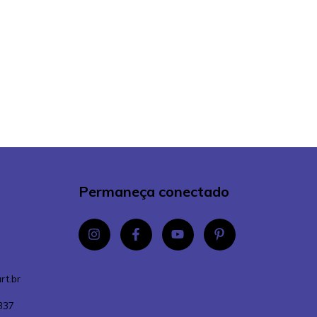
Permaneça conectado
rt.br
337