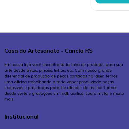
Casa do Artesanato - Canela RS
Em nossa loja você encontra toda linha de produtos para sua
arte desde tintas, pincéis, linhas, etc. Com nosso grande
diferencial de produção de peças cortadas no laser, temos
uma oficina trabalhando a todo vapor produzindo peças
exclusivas e projetadas para lhe atender da melhor forma,
desde corte e gravações em mdf, acrílico, couro metal e muito
mais.
Institucional