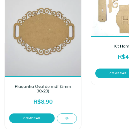
Kit Hom
R$4
Plaquinha Oval de mdf (3mm
30x23)
R$8,90