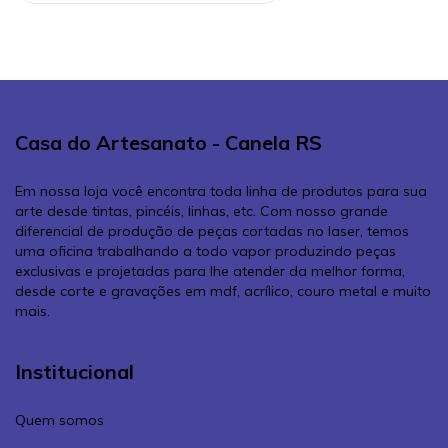
Casa do Artesanato - Canela RS
Em nossa loja você encontra toda linha de produtos para sua
arte desde tintas, pincéis, linhas, etc. Com nosso grande
diferencial de produção de peças cortadas no laser, temos
uma oficina trabalhando a todo vapor produzindo peças
exclusivas e projetadas para lhe atender da melhor forma,
desde corte e gravações em mdf, acrílico, couro metal e muito
mais.
Institucional
Quem somos