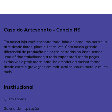
Casa do Artesanato - Canela RS
Em nossa loja você encontra toda linha de produtos para sua
arte desde tintas, pincéis, linhas, etc. Com nosso grande
diferencial de produção de peças cortadas no laser, temos
uma oficina trabalhando a todo vapor produzindo peças
exclusivas e projetadas para lhe atender da melhor forma,
desde corte e gravações em mdf, acrílico, couro metal e muito
mais.
Institucional
Quem somos
Galeria de Inspiração