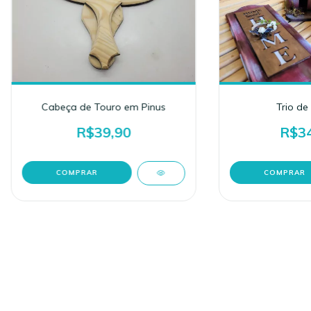
Cabeça de Touro em Pinus
Trio de
R$39,90
R$34