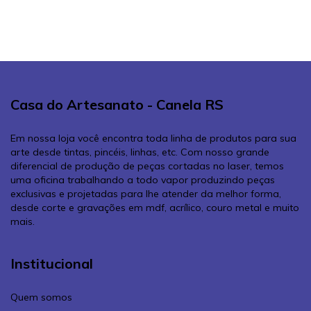
Casa do Artesanato - Canela RS
Em nossa loja você encontra toda linha de produtos para sua
arte desde tintas, pincéis, linhas, etc. Com nosso grande
diferencial de produção de peças cortadas no laser, temos
uma oficina trabalhando a todo vapor produzindo peças
exclusivas e projetadas para lhe atender da melhor forma,
desde corte e gravações em mdf, acrílico, couro metal e muito
mais.
Institucional
Quem somos