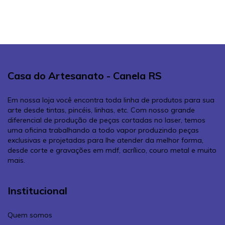
Casa do Artesanato - Canela RS
Em nossa loja você encontra toda linha de produtos para sua
arte desde tintas, pincéis, linhas, etc. Com nosso grande
diferencial de produção de peças cortadas no laser, temos
uma oficina trabalhando a todo vapor produzindo peças
exclusivas e projetadas para lhe atender da melhor forma,
desde corte e gravações em mdf, acrílico, couro metal e muito
mais.
Institucional
Quem somos