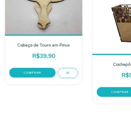
Cabeça de Touro em Pinus
R$39,90
Cachepô 
R$9