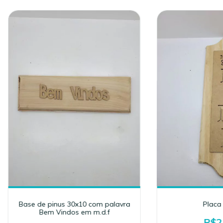
Base de pinus 30x10 com palavra
Placa
Bem Vindos em m.d.f
R$2