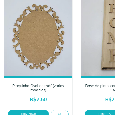
Plaquinha Oval de mdf (vários
Base de pinus c
modelos)
30x
R$7,50
R$2
COMPRAR