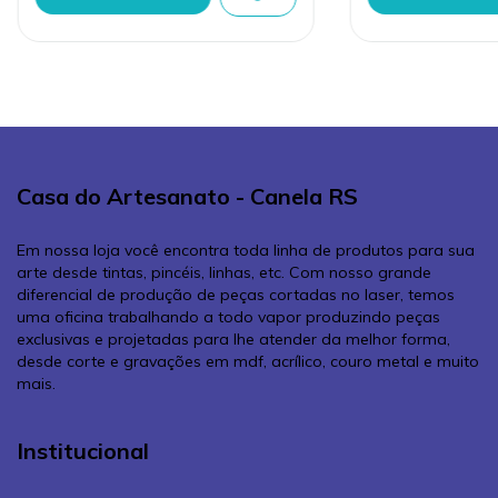
Casa do Artesanato - Canela RS
Em nossa loja você encontra toda linha de produtos para sua
arte desde tintas, pincéis, linhas, etc. Com nosso grande
diferencial de produção de peças cortadas no laser, temos
uma oficina trabalhando a todo vapor produzindo peças
exclusivas e projetadas para lhe atender da melhor forma,
desde corte e gravações em mdf, acrílico, couro metal e muito
mais.
Institucional