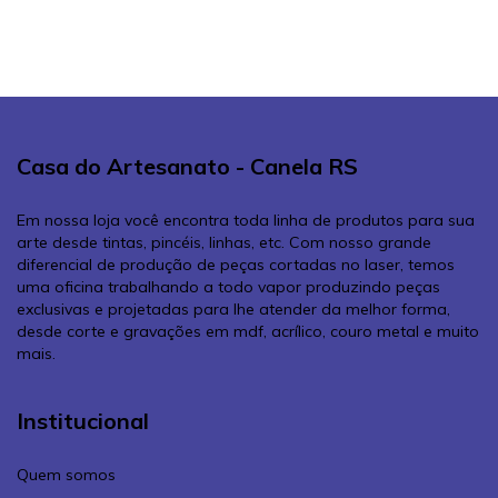
Casa do Artesanato - Canela RS
Em nossa loja você encontra toda linha de produtos para sua
arte desde tintas, pincéis, linhas, etc. Com nosso grande
diferencial de produção de peças cortadas no laser, temos
uma oficina trabalhando a todo vapor produzindo peças
exclusivas e projetadas para lhe atender da melhor forma,
desde corte e gravações em mdf, acrílico, couro metal e muito
mais.
Institucional
Quem somos