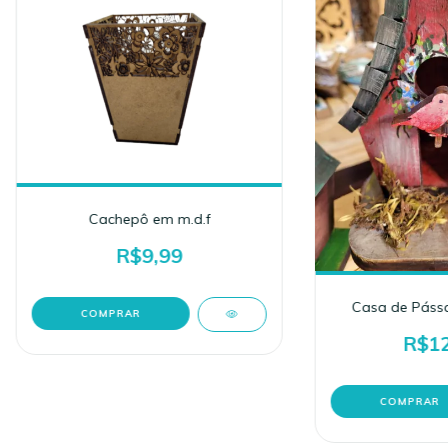
Cachepô em m.d.f
R$9,99
Casa de Páss
R$12