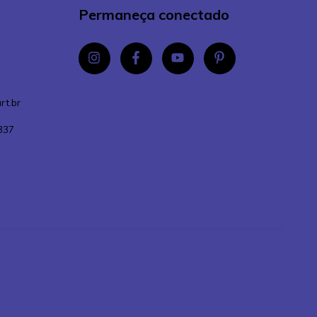
Permaneça conectado
rt.br
337