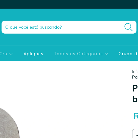
 Cru
Apliques
Todas as Categorias
Grupo 
Iní
Pa
P
b