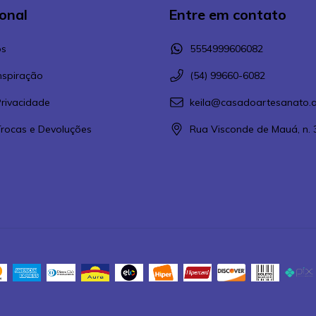
ional
Entre em contato
s
5554999606082
Inspiração
(54) 99660-6082
Privacidade
keila@casadoartesanato.a
 Trocas e Devoluções
Rua Visconde de Mauá, n. 