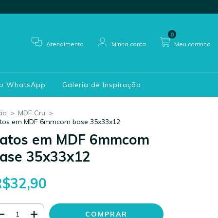
0
Atendimento
Minha conta
Meu carrinho
do WhatsApp
Galeria de Inspiração
cio
>
MDF Cru
>
tos em MDF 6mmcom base 35x33x12
atos em MDF 6mmcom
ase 35x33x12
R$32,90