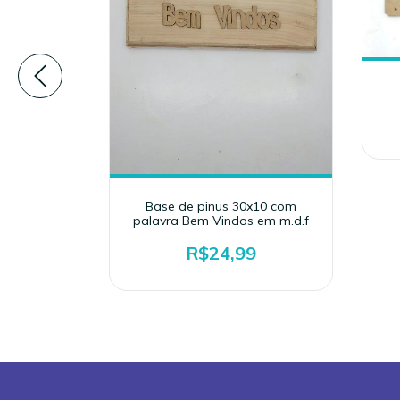
 mdf (3mm
Base de pinus 30x10 com
palavra Bem Vindos em m.d.f
R$24,99