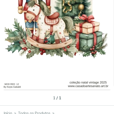
1
/
1
Início
>
Todos os Produtos
>