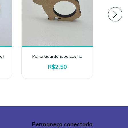
df
Porta Guardanapo coelho
Coelh
Do
R$2,50
Permaneça conectado