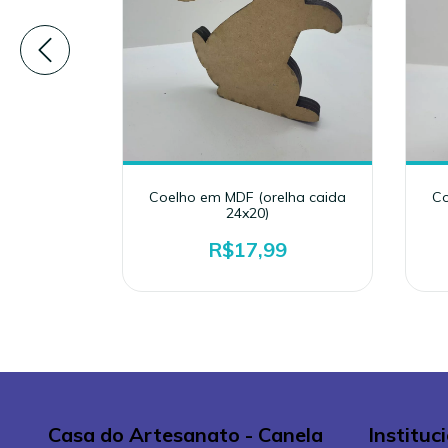
i 24x21)
Coelho em MDF (orelha caida
Co
24x20)
9
R$17,99
Casa do Artesanato - Canela
Instituc