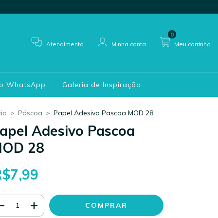
0
Atendimento
Minha conta
Meu carrinho
do WhatsApp
Galeria de Inspiração
cio
>
Páscoa
>
Papel Adesivo Pascoa MOD 28
apel Adesivo Pascoa
OD 28
R$7,99