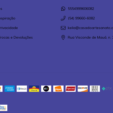
s
5554999606082
Inspiração
(54) 99660-6082
Privacidade
keila@casadoartesanato.a
 Trocas e Devoluções
Rua Visconde de Mauá, n. 