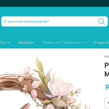
 Cru
Apliques
Todas as Categorias
Grupo 
Iní
P
M