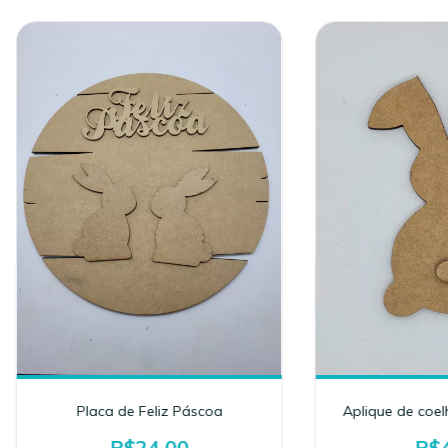
Placa de Feliz Páscoa
Aplique de coe
R$24,00
R$4