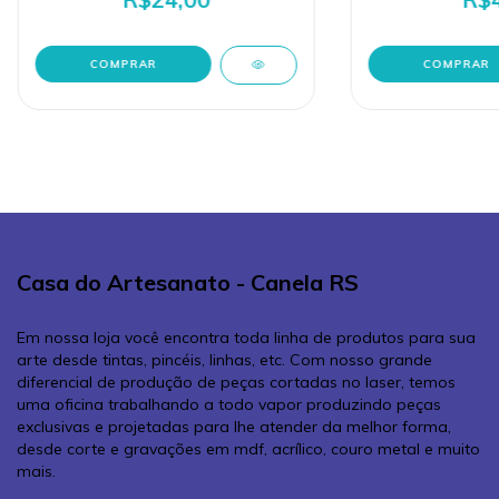
Casa do Artesanato - Canela RS
Em nossa loja você encontra toda linha de produtos para sua
arte desde tintas, pincéis, linhas, etc. Com nosso grande
diferencial de produção de peças cortadas no laser, temos
uma oficina trabalhando a todo vapor produzindo peças
exclusivas e projetadas para lhe atender da melhor forma,
desde corte e gravações em mdf, acrílico, couro metal e muito
mais.