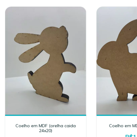
Coelho em MDF (orelha caida
Coelho em MD
24x20)
R$1