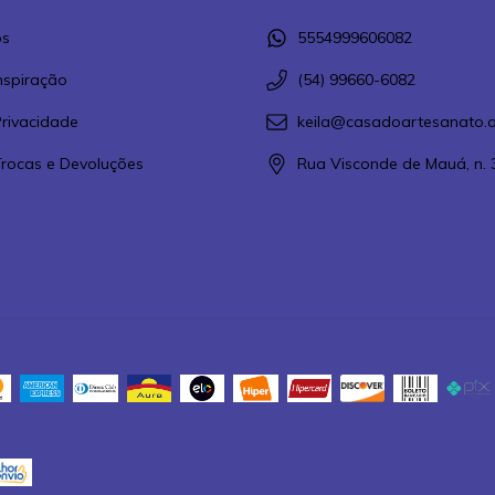
s
5554999606082
Inspiração
(54) 99660-6082
Privacidade
keila@casadoartesanato.a
 Trocas e Devoluções
Rua Visconde de Mauá, n. 