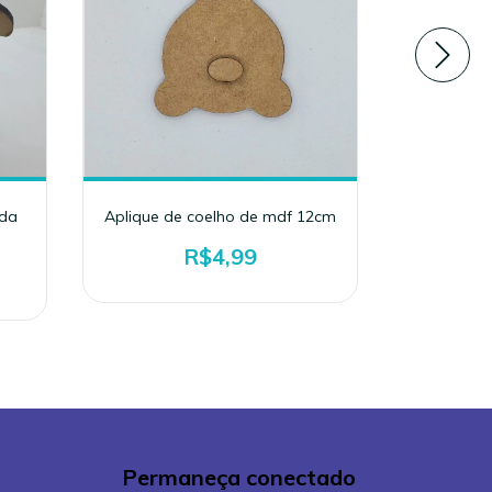
ida
Aplique de coelho de mdf 12cm
Kit Plaq
R$4,99
Permaneça conectado