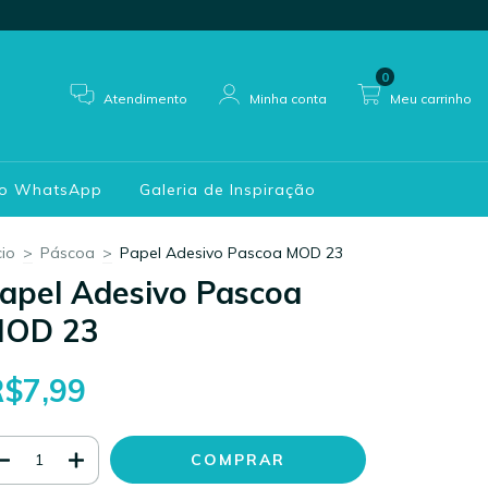
0
Atendimento
Minha conta
Meu carrinho
do WhatsApp
Galeria de Inspiração
cio
>
Páscoa
>
Papel Adesivo Pascoa MOD 23
apel Adesivo Pascoa
OD 23
R$7,99