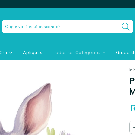
 Cru
Apliques
Todas as Categorias
Grupo 
Iní
P
M