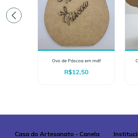
Orelha
Ovo de Páscoa em mdf
C
15)
R$12,50
0
Casa do Artesanato - Canela
Instituc