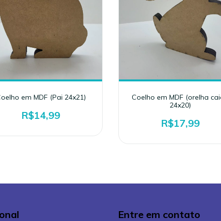
oelho em MDF (Pai 24x21)
Coelho em MDF (orelha ca
24x20)
R$14,99
R$17,99
ional
Entre em contato