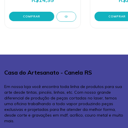
Casa do Artesanato - Canela RS
Em nossa loja você encontra toda linha de produtos para sua
arte desde tintas, pincéis, linhas, etc. Com nosso grande
diferencial de produção de peças cortadas no laser, temos
uma oficina trabalhando a todo vapor produzindo peças
exclusivas e projetadas para lhe atender da melhor forma,
desde corte e gravações em mdf, acrílico, couro metal e muito
mais.