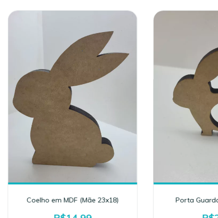
Coelho em MDF (Mãe 23x18)
Porta Guard
R$14,99
R$2