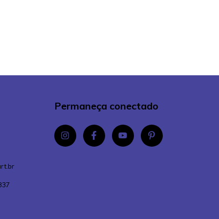
Permaneça conectado
rt.br
337