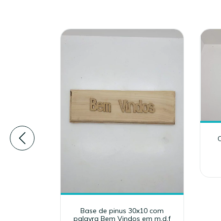
Decorada
Base de pinus 30x10 com
palavra Bem Vindos em m.d.f