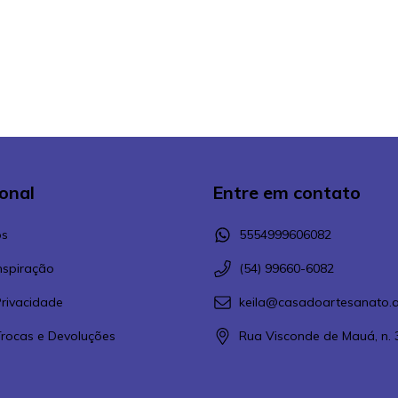
ional
Entre em contato
s
5554999606082
Inspiração
(54) 99660-6082
Privacidade
keila@casadoartesanato.a
 Trocas e Devoluções
Rua Visconde de Mauá, n. 