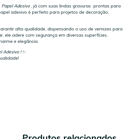
o
Papel Adesivo
, já com suas lindas gravuras prontas para
apel adesivo é perfeito para projetos de decoração,
arantir alta qualidade, dispensando o uso de vernizes para
ar, ele adere com segurança em diversas superfícies,
harme e elegância.
l Adesivo !
✨
qualidade!
Produtos relacionados