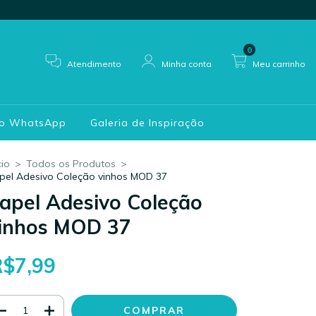
0
Atendimento
Minha conta
Meu carrinho
do WhatsApp
Galeria de Inspiração
cio
>
Todos os Produtos
>
pel Adesivo Coleção vinhos MOD 37
apel Adesivo Coleção
inhos MOD 37
R$7,99