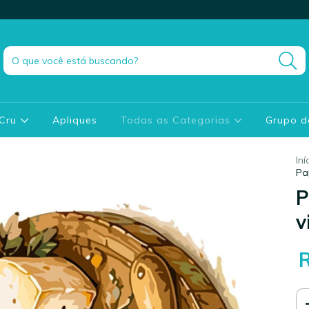
 Cru
Apliques
Todas as Categorias
Grupo 
Iní
Pa
P
v