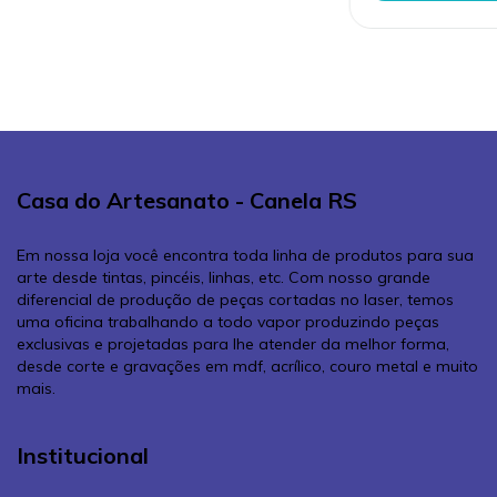
Casa do Artesanato - Canela RS
Em nossa loja você encontra toda linha de produtos para sua
arte desde tintas, pincéis, linhas, etc. Com nosso grande
diferencial de produção de peças cortadas no laser, temos
uma oficina trabalhando a todo vapor produzindo peças
exclusivas e projetadas para lhe atender da melhor forma,
desde corte e gravações em mdf, acrílico, couro metal e muito
mais.
Institucional