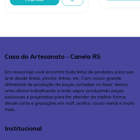
Casa do Artesanato - Canela RS
Em nossa loja você encontra toda linha de produtos para sua
arte desde tintas, pincéis, linhas, etc. Com nosso grande
diferencial de produção de peças cortadas no laser, temos
uma oficina trabalhando a todo vapor produzindo peças
exclusivas e projetadas para lhe atender da melhor forma,
desde corte e gravações em mdf, acrílico, couro metal e muito
mais.
Institucional