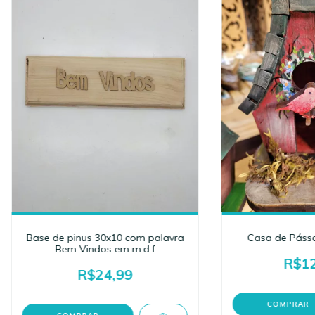
Base de pinus 30x10 com palavra
Casa de Páss
Bem Vindos em m.d.f
R$12
R$24,99