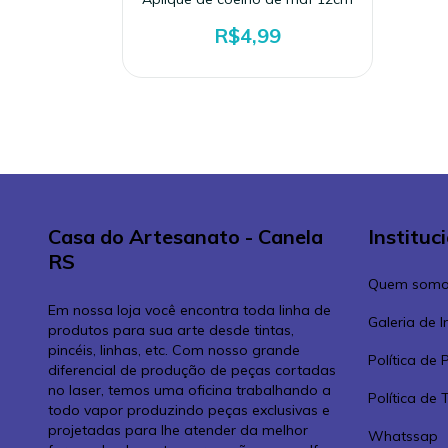
R$4,99
Casa do Artesanato - Canela
Instituc
RS
Quem somo
Em nossa loja você encontra toda linha de
Galeria de 
produtos para sua arte desde tintas,
pincéis, linhas, etc. Com nosso grande
Política de 
diferencial de produção de peças cortadas
no laser, temos uma oficina trabalhando a
Política de
todo vapor produzindo peças exclusivas e
projetadas para lhe atender da melhor
Whatssap