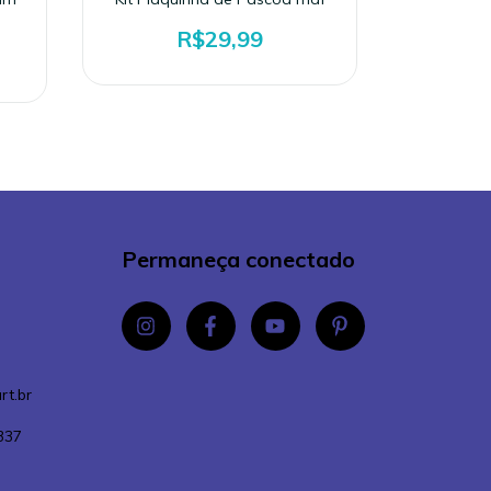
R$29,99
Permaneça conectado
rt.br
337