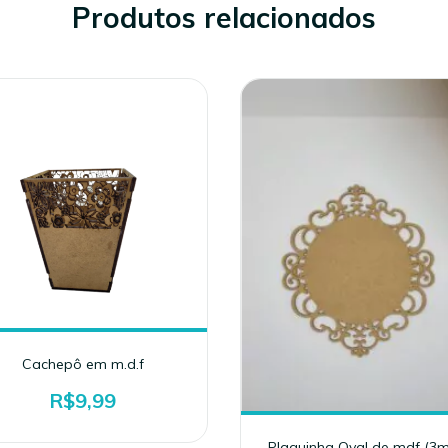
Produtos relacionados
Cachepô em m.d.f
R$9,99
Plaquinha Oval de mdf (3