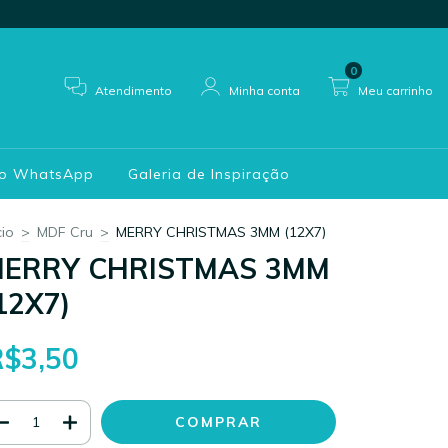
0
Atendimento
Minha conta
Meu carrinho
do WhatsApp
Galeria de Inspiração
cio
>
MDF Cru
>
MERRY CHRISTMAS 3MM (12X7)
ERRY CHRISTMAS 3MM
12X7)
R$3,50