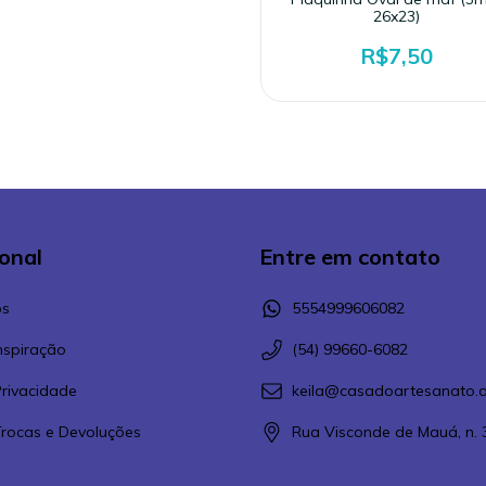
26x23)
R$7,50
ional
Entre em contato
s
5554999606082
Inspiração
(54) 99660-6082
Privacidade
keila@casadoartesanato.a
 Trocas e Devoluções
Rua Visconde de Mauá, n. 