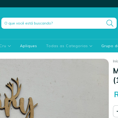
 Cru
Apliques
Todas as Categorias
Grupo 
Iní
M
(