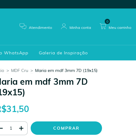
0
Atendimento
Minha conta
Meu carrinho
do WhatsApp
Galeria de Inspiração
cio
>
MDF Cru
>
Maria em mdf 3mm 7D (19x15)
aria em mdf 3mm 7D
19x15)
R$31,50