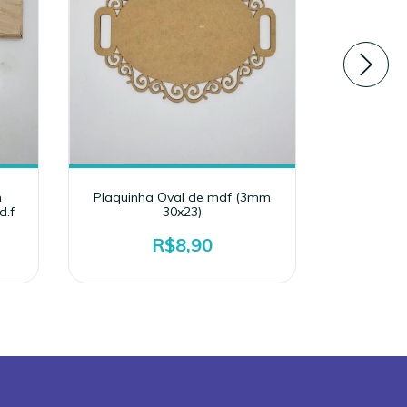
m
Plaquinha Oval de mdf (3mm
Aplique d
d.f
30x23)
R$8,90