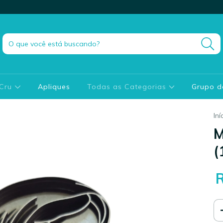
 Cru
Apliques
Todas as Categorias
Grupo 
Iní
M
(