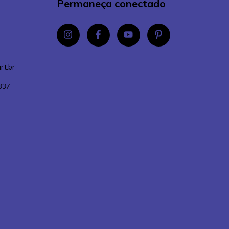
Permaneça conectado
rt.br
337