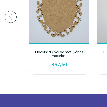
.d.f
Plaquinha Oval de mdf (vários
Pl
modelos)
R$7,50