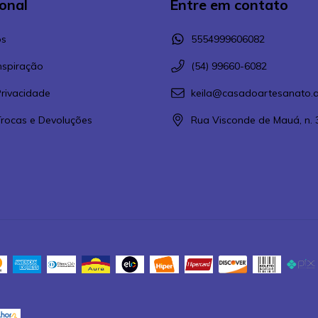
ional
Entre em contato
s
5554999606082
Inspiração
(54) 99660-6082
Privacidade
keila@casadoartesanato.a
 Trocas e Devoluções
Rua Visconde de Mauá, n. 