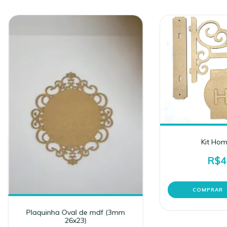
Kit Hom
R$4
Plaquinha Oval de mdf (3mm
26x23)