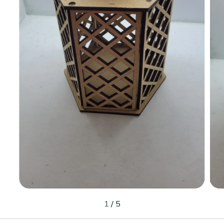
1
/
5