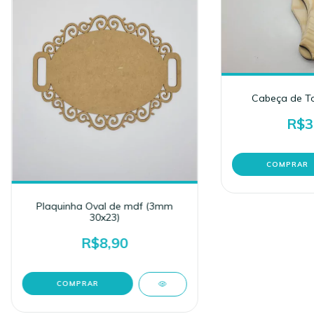
Cabeça de To
R$3
Plaquinha Oval de mdf (3mm
30x23)
R$8,90