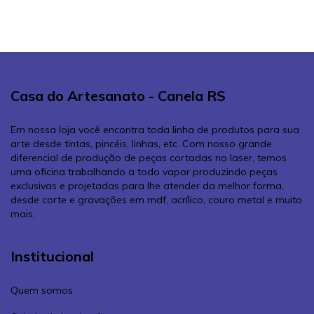
Casa do Artesanato - Canela RS
Em nossa loja você encontra toda linha de produtos para sua
arte desde tintas, pincéis, linhas, etc. Com nosso grande
diferencial de produção de peças cortadas no laser, temos
uma oficina trabalhando a todo vapor produzindo peças
exclusivas e projetadas para lhe atender da melhor forma,
desde corte e gravações em mdf, acrílico, couro metal e muito
mais.
Institucional
Quem somos